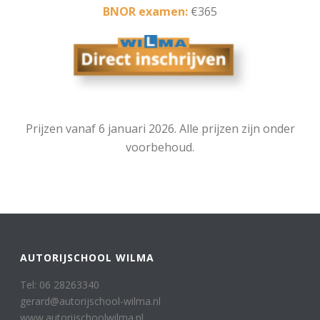
BNOR examen:
€365
Prijzen vanaf 6 januari 2026. Alle prijzen zijn onder
voorbehoud.
AUTORIJSCHOOL WILMA
Tel: 06 28263340
gerard@autorijschool-wilma.nl
www.autorijschoolwilma.nl