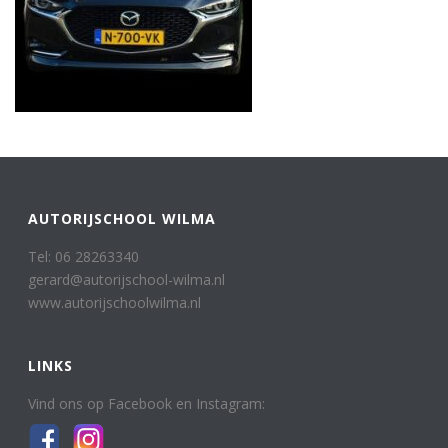
AUTORIJSCHOOL WILMA
Tel: 06 28263340
gerard@autorijschool-wilma.nl
www.autorijschoolwilma.nl
LINKS
Vind ons op Facebook en Instagram: