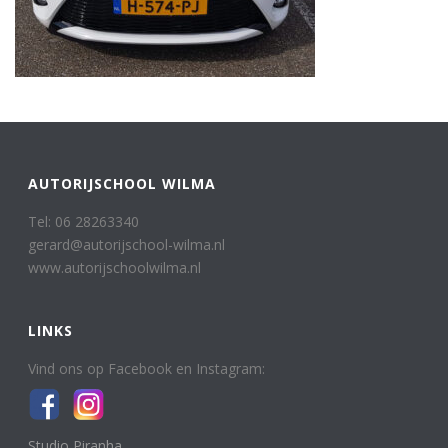
AUTORIJSCHOOL WILMA
Tel: 06 28263340
gerard@autorijschool-wilma.nl
www.autorijschoolwilma.nl
LINKS
Vind ons op Facebook en Instagram:
Studio Piranha