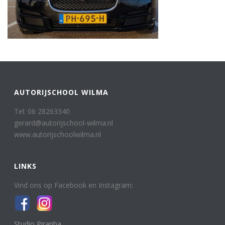
AUTORIJSCHOOL WILMA
Tel: 06 28263340
gerard@autorijschool-wilma.nl
www.autorijschoolwilma.nl
LINKS
Vind ons op Facebook en Instagram:
Studio Piranha