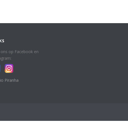
KS
 ons op Facebook en
agram:
io Piranha