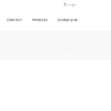
Login
CONTACT
PROEFLES
SCHRIJF JE IN
HOME
»
AUTORIJLESSEN
»
WIDTH-AUTOSCHOOL