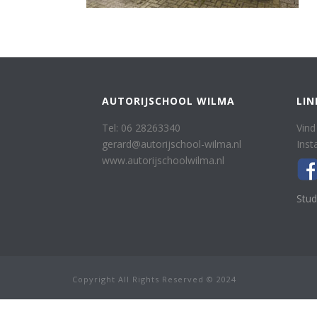
AUTORIJSCHOOL WILMA
LIN
Tel: 06 28263340
Vind
gerard@autorijschool-wilma.nl
Inst
www.autorijschoolwilma.nl
Stud
Copyright All Rights Reserved © 2024