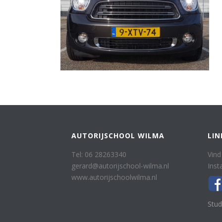
AUTORIJSCHOOL WILMA
LIN
Tel: 06 28263340
Vind
gerard@autorijschool-wilma.nl
Inst
www.autorijschoolwilma.nl
Stud