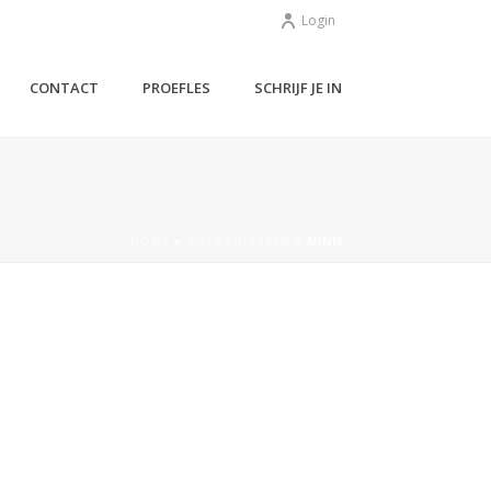
Login
CONTACT
PROEFLES
SCHRIJF JE IN
HOME
»
AUTORIJLESSEN
»
MINI3