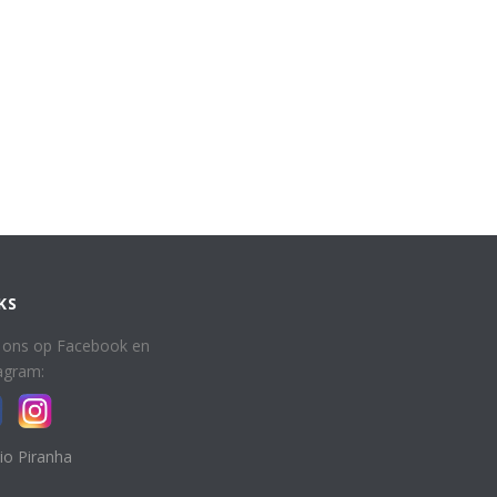
KS
 ons op Facebook en
agram:
io Piranha