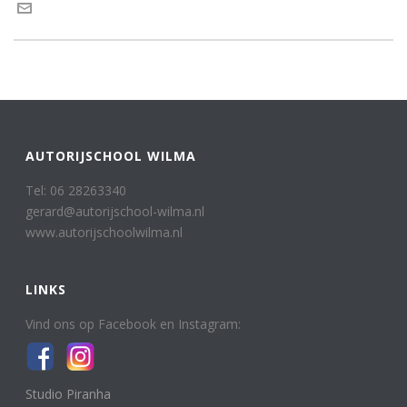
AUTORIJSCHOOL WILMA
Tel: 06 28263340
gerard@autorijschool-wilma.nl
www.autorijschoolwilma.nl
LINKS
Vind ons op Facebook en Instagram:
Studio Piranha