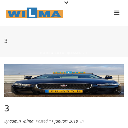
3
HOME
»
AUTORIJLESSEN
»
3
3
By
admin_wilma
Posted
11 januari 2018
In